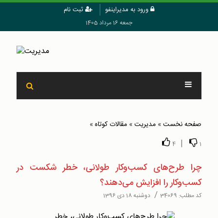
ورود به مدیراینفو
ثبت نام
جمعه 16 مرداد 1405
صفحه نخست
»
مدیریت
»
مقالات کوتاه
»
|
4
1
چرا طرح‌های کسب‌وکار طولانی، خطر شکست در
کسب‌وکار را افزایش می‌دهند؟
/
کد مطلب:
34069
دوشنبه 18 دی 1396