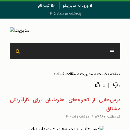
ورود به مدیراینفو
ثبت نام
پنجشنبه 15 مرداد 1405
صفحه نخست
»
مدیریت
»
مقالات کوتاه
»
|
15
1
درس‌هایی از تجربه‌های هنرمندان برای کارآفرینان
مشتاق
/
کد مطلب:
54862
دوشنبه 1 آذر 1400