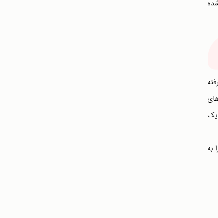
شده
فته
 های
 یک
 به