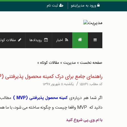
ورود به مدیراینفو
ثبت نام
اخبار
رویدادها
مقالات کوتا
صفحه نخست
»
مدیریت
»
مقالات کوتاه
»
راهنمای جامع برای درک کمینه محصول پذیرفتنی (MVP)
/
کد مطلب:
15761
یکشنبه 11 شهریور 1397
اگر شما هم درباره‌ی
مطالب ز
کمینه محصول پذیرفتنی (MVP )
دانید که MVP واقعا چیست و چگونه ساخته می شود، با ما همراه باشید.
با ام.وی.پی شروع کنید