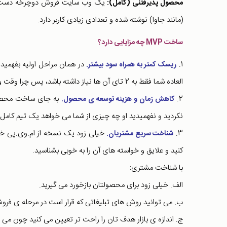
یک وب سایت فروش دوچرخه دست دوم ب
محصول پذیرفتنی (کامل):
(مانند جاوا) نوشته شده و تعدادی زیادی کاربر دارد.
ساخت MVP چه مزایایی دارد؟
1.
ریسک کمتر به همراه سود بیشتر.
العاده شما فقط به 2 تای آن ها نیاز داشته باشد، پس چرا وقت و پولتان را برای 8 ویژگی دیگر تلف کنید؟
2.
به جای ساخت محصول ن
کاهش زمان و هزینه توسعه ی محصول.
نکردید و نفهمیدید او چه چیزی از شما می خواهد یک تیم کامل
3.
خیلی زود یک نسخه از ام.وی.پی خود 
شناخت سریع مشتریان.
کنید و علایق و خواسته های آن را به خوبی بشناسید.
با شناخت مشتری:
الف. خیلی زود برای محصولتان بازخورد می گیرید.
ب. می توانید روش های تبلیغاتی که قرار است در مرحله ی فرو
ج. اندازه ی بازار هدف تان را راحت تر تعیین می کنید چون می 