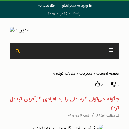
ورود به مدیراینفو
ثبت نام
پنجشنبه 15 مرداد 1405
صفحه نخست
»
مدیریت
»
مقالات کوتاه
»
|
5
0
چگونه می‌توان کارمندان را به افرادی کارآفرین تبدیل
کرد؟
/
کد مطلب:
16957
شنبه 4 دی 1395