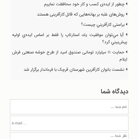
چطور از ايده‌ی كسب و كار خود محافظت نماييم
روش‌های غلبه بر بهانه‌هايی كه قاتل كارآفرينی هستند
براستی كارآفريني چيست؟
آيا مي‌توان موفقيت يك استارتاپ را فقط بر اساس ايد‌ه‌ي اوليه
پيش‌بيني كرد؟
حمایت ۱۱ میلیارد تومانی صندوق امید از طرح خوشه صنعتی فرش
ایلام
نشست بانوان کارآفرين شهرستان قرچک با فرماندار برگزار شد
دیدگاه شما