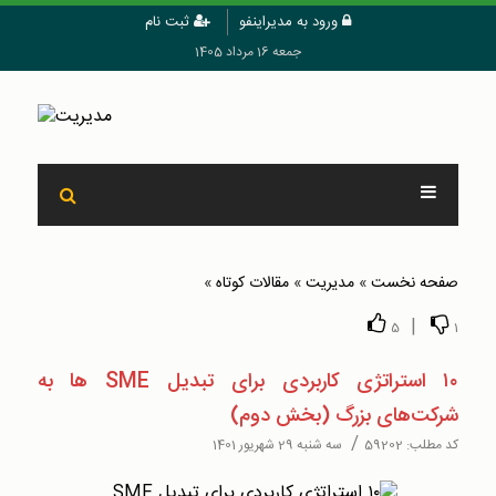
ورود به مدیراینفو
ثبت نام
جمعه 16 مرداد 1405
صفحه نخست
»
مدیریت
»
مقالات کوتاه
»
|
5
1
۱۰ استراتژی کاربردی برای تبدیل SME ها به
شرکت‌های بزرگ (بخش دوم)
/
کد مطلب:
59202
سه شنبه 29 شهریور 1401