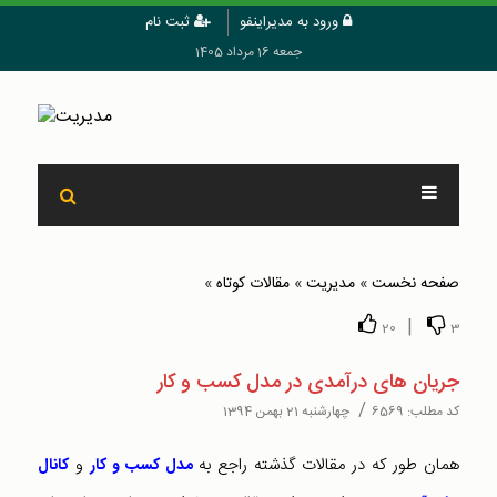
ورود به مدیراینفو
ثبت نام
جمعه 16 مرداد 1405
صفحه نخست
»
مدیریت
»
مقالات کوتاه
»
|
20
3
جریان های درآمدی در مدل کسب و کار
/
کد مطلب:
6569
چهارشنبه 21 بهمن 1394
همان طور که در مقالات گذشته راجع به
و
مدل کسب و کار
کانال