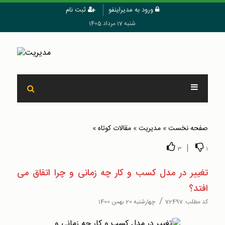
ورود به مدیراینفو
ثبت نام
شنبه 17 مرداد 1405
صفحه نخست
»
مدیریت
»
مقالات کوتاه
»
|
3
1
تغییر در مدل کسب و کار چه زمانی و چرا اتفاق می
افتد؟
/
کد مطلب:
72497
چهارشنبه 20 بهمن 1400