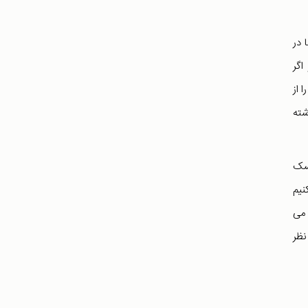
 در
اگر
 از
شته
یسک
 ریسک کمی تلقی کنیم
1 ریسکی بسیار زیاد می
نظر