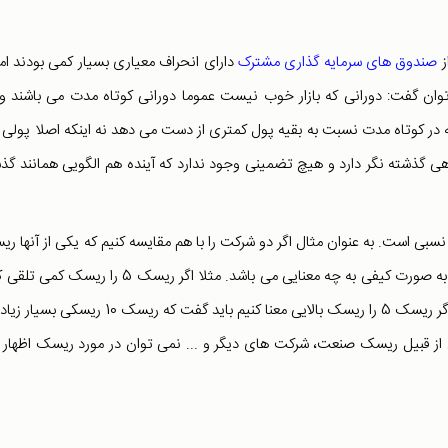
ز
صندوق های سرمایه گذاری مشترک
دارای انحراف معیاری بسیار کمی بودند اما
توان گفت: دورانی که بازار خوب نیست عموما دورانی کوتاه مدت می باشند و 
ه در کوتاه مدت نسبت به بقیه پول کمتری از دست می دهد نه اینکه اصلا پولی را
 گذشته نگر دارد و هیچ تضمینی وجود ندارد که آینده هم الگویی همانند گذ
سبی است. به عنوان مثال اگر دو شرکت را با هم مقایسه کنیم که یکی از آنها ر
5 و دیگری دارای ریسک 10 باشد نمی توان گفت که این مقادیر به صورت کیفی به چه معنایی می باشد. مثلا اگر ریسک 5 را
می توان گفت که ریسک 10 می تواند ریسک معمولی باشد. اما اگر ریسک 5 را ریسک بالایی معنا کنیم باید گفت که ریسک 0
 از قبیل ریسک صنعت، شرکت های دیگر و ... نمی توان در مورد ریسک اظهار 