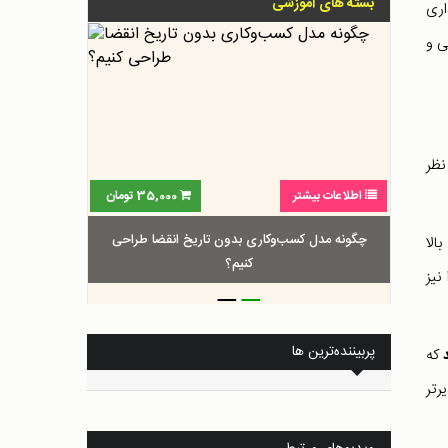
بسته های آموزشی
اری
ی و
نظر
اطلاعات بیشتر
35,000
تومان
چگونه مدل کسب‌و‌کاری بدون تاریخ انقضا طراحی
الا
کنیم؟
نیز
_
_
پربیننده‌ترین ها
که
رتر