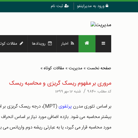
ورود به مدیراینفو
ثبت نام
اخبار
رویدادها
مقالات کوتا
صفحه نخست
»
مدیریت
»
مقالات کوتاه
»
مروری بر مفهوم ریسک گریزی و محاسبه ریسک
/
کد مطلب:
9840
شنبه 12 مهر 1399
بر اساس تئوری مدرن
پرتفوی
(MPT)، درجه ریسک گریزی بر
مورد محاسبه قرار می گیرد، یا به عبارتی ریشه دوم واریانس می ب