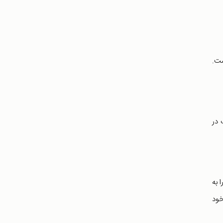
ست.
 در
 به
خود