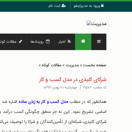
ورود به مدیراینفو
ثبت نام
اخبار
رویدادها
مقالات کوتا
صفحه نخست
»
مدیریت
»
مقالات کوتاه
»
شرکای کلیدی در مدل کسب و کار
/
کد مطلب:
6572
چهارشنبه 21 بهمن 1394
همانطور که در مطلب
اشاره شد ا
مدل کسب و کار به زبان ساده
اساسی تشریح نمود. این نه جز منطق چگونگی کسب درآمد یک 
شرکای کلیدی، شبکه‌ای از تأمین‌کنندگان و شرکا را توصیف می‌ک
خود شریک برمی گزینند و مشارکت ها سنگ بنای بسیاری از مدل