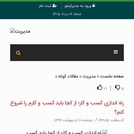
ورود به مدیراینفو
ثبت نام
جمعه 16 مرداد 1405
صفحه نخست
»
مدیریت
»
مقالات کوتاه
»
|
21
5
راه‌ اندازی کسب و کار؛ از کجا باید کسب و کارم را شروع
کنم؟
/
کد مطلب:
33015
دوشنبه 10 اردیبهشت 1397